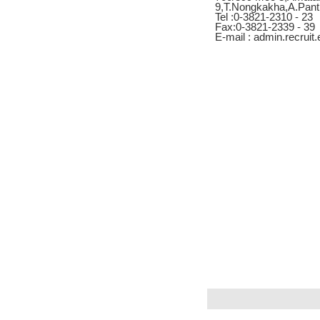
9,T.Nongkakha,A.Pant
Tel :0-3821-2310 - 23
Fax:0-3821-2339 - 39
E-mail : admin.recrui