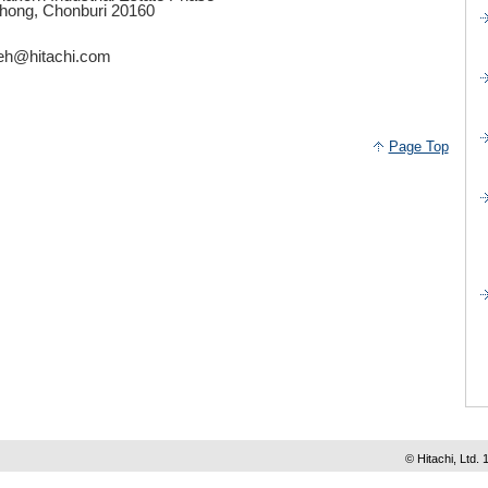
hong, Chonburi 20160
t.eh@hitachi.com
Page Top
© Hitachi, Ltd. 