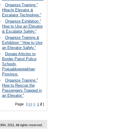
Organize Training ''
Hitachi Elevator &
Escalator Technology.''
Organize Exhibition ''
How to Use an Elevator
& Escalator Safely.''
Organize Training &
Exhibition '' How to Use
an Elevator Safely.''
Donate Articles to
Border Patrol Police
Schools,
Prajuabkeereekhan
Province.
Organize Training ''
How to Rescue the
Passengers Trapped in
an Elevator.''
Page [
<<
<
1
2
]
1994, 2011. All rights reserved.