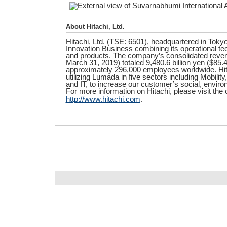
About Hitachi, Ltd.
Hitachi, Ltd. (TSE: 6501), headquartered in Tokyo
Innovation Business combining its operational te
and products. The company’s consolidated reven
March 31, 2019) totaled 9,480.6 billion yen ($85.
approximately 296,000 employees worldwide. Hitac
utilizing Lumada in five sectors including Mobility
and IT, to increase our customer’s social, envir
For more information on Hitachi, please visit th
http://www.hitachi.com
.