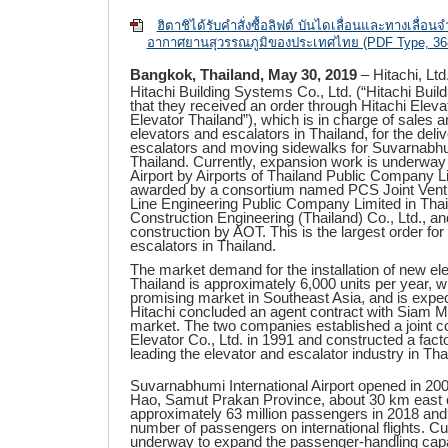
ฮิตาชิได้รับคำสั่งซื้อลิฟต์ บันไดเลื่อนและทางเลื่อ
อากาศยานสุวรรณภูมิของประเทศไทย (PDF Type, 36
Bangkok, Thailand, May 30, 2019
– Hitachi, Lt
Hitachi Building Systems Co., Ltd. (“Hitachi Bu
that they received an order through Hitachi Elevat
Elevator Thailand”), which is in charge of sales 
elevators and escalators in Thailand, for the deliv
escalators and moving sidewalks for Suvarnabhumi
Thailand. Currently, expansion work is underway
Airport by Airports of Thailand Public Company 
awarded by a consortium named PCS Joint Vent
Line Engineering Public Company Limited in Thai
Construction Engineering (Thailand) Co., Ltd.,
construction by AOT. This is the largest order for
escalators in Thailand.
The market demand for the installation of new el
Thailand is approximately 6,000 units per year, 
promising market in Southeast Asia, and is expect
Hitachi concluded an agent contract with Siam Mo
market. The two companies established a joint 
Elevator Co., Ltd. in 1991 and constructed a fact
leading the elevator and escalator industry in Tha
Suvarnabhumi International Airport opened in 20
Hao, Samut Prakan Province, about 30 km east o
approximately 63 million passengers in 2018 and i
number of passengers on international flights. Cu
underway to expand the passenger-handling capaci