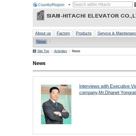
Country/Region
About us
Factory
Products
Service & Maintenan
News
Site Top
Activities
News
News
Interviews with Executive Vi
company,Mr.Dhanet Yongra